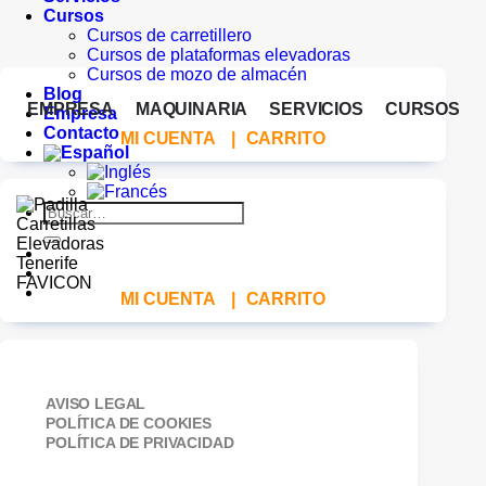
Cursos
Cursos de carretillero
Cursos de plataformas elevadoras
Cursos de mozo de almacén
Blog
EMPRESA
MAQUINARIA
SERVICIOS
CURSOS
Empresa
Contacto
MI CUENTA
|
CARRITO
Buscar
por:
MI CUENTA
|
CARRITO
AVISO LEGAL
POLÍTICA DE COOKIES
POLÍTICA DE PRIVACIDAD