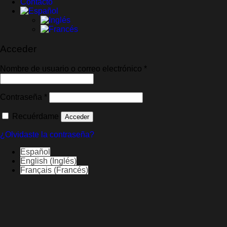
Contacto
Acceder
Obligatorio
Nombre de usuario o correo electrónico
*
Obligatorio
Contraseña
*
Recuérdame
Acceder
¿Olvidaste la contraseña?
Español
English
(
Inglés
)
Français
(
Francés
)