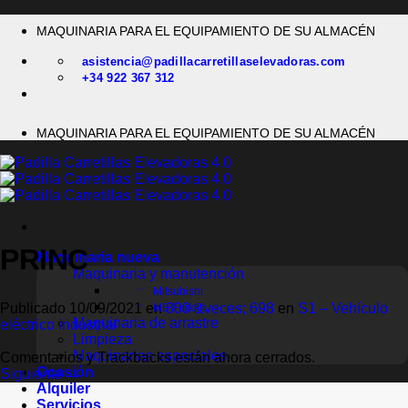
Saltar
MAQUINARIA PARA EL EQUIPAMIENTO DE SU ALMACÉN
al
contenido
asistencia@padillacarretillaselevadoras.com
+34 922 367 312
MAQUINARIA PARA EL EQUIPAMIENTO DE SU ALMACÉN
PRINC
Maquinaria nueva
Maquinaria y manutención
Mitsubishi
Publicado
10/09/2021
en
800 &veces; 698
en
S1 – Vehículo
MB Forklift
Maquinaria de arrastre
eléctrico industrial
Limpieza
Maquinarias especiales
Comentarios y Trackbacks están ahora cerrados.
Ocasión
Siguiente
→
Alquiler
Servicios