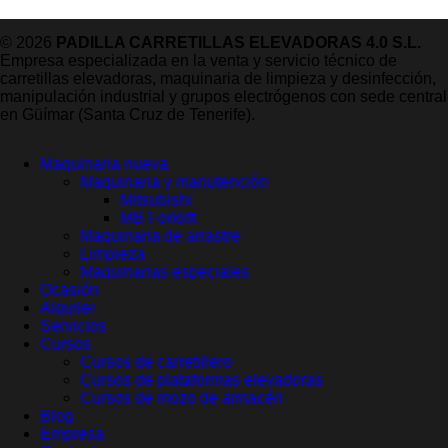
© 2026
PADILLA CARRETILLAS ELEVADORAS 4.0 S.L.
Empresa especializada en la venta y servicio técnico de
carretillas elevadoras, maquinaria de limpieza y desinfección,
manipulación industrial y grupos electrógenos con sede central
en Güímar (Santa Cruz de Tenerife).
Maquinaria nueva
Maquinaria y manutención
Mitsubishi
MB Forklift
Maquinaria de arrastre
Limpieza
Maquinarias especiales
Ocasión
Alquiler
Servicios
Cursos
Cursos de carretillero
Cursos de plataformas elevadoras
Cursos de mozo de almacén
Blog
Empresa