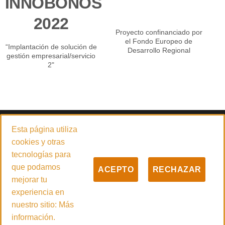
INNOBONOS
2022
Proyecto confinanciado por
el Fondo Europeo de
“Implantación de solución de
Desarrollo Regional
gestión empresarial/servicio
2"
© 2026
PADILLA CARRETILLAS ELEVADORAS 4.0 S.L.
Esta página utiliza
Empresa especializada en la venta y servicio técnico de carretillas
cookies y otras
elevadoras, maquinaria de limpieza y desinfección, manipulación
tecnologías para
industrial y grupos electrógenos con sede central en Güímar
que podamos
ACEPTO
RECHAZAR
(Santa Cruz de Tenerife).
mejorar tu
experiencia en
nuestro sitio:
Más
Inglés
Francés
Español
English
Français
(
)
(
)
información.