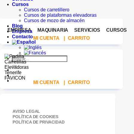
Cursos
Cursos de carretillero
Cursos de plataformas elevadoras
Cursos de mozo de almacén
Blog
EMPRESA
MAQUINARIA
SERVICIOS
CURSOS
Empresa
Contacto
MI CUENTA
|
CARRITO
Buscar
por:
MI CUENTA
|
CARRITO
AVISO LEGAL
POLÍTICA DE COOKIES
POLÍTICA DE PRIVACIDAD