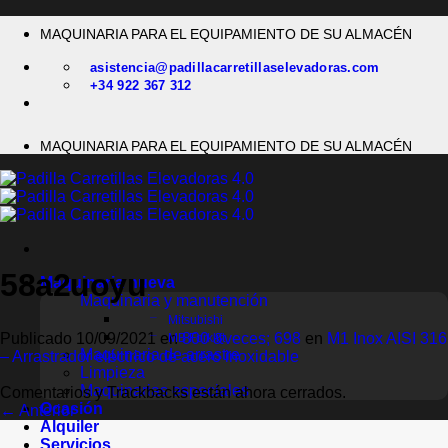
Saltar
MAQUINARIA PARA EL EQUIPAMIENTO DE SU ALMACÉN
al
contenido
asistencia@padillacarretillaselevadoras.com
+34 922 367 312
MAQUINARIA PARA EL EQUIPAMIENTO DE SU ALMACÉN
58a2uoyu
Maquinaria nueva
Maquinaria y manutención
Mitsubishi
Publicado
10/09/2021
en
800 &veces; 698
en
M1 Inox AISI 316
MB Forklift
Maquinaria de arrastre
– Arrastrador eléctrico de acero inoxidable
Limpieza
Maquinarias especiales
Comentarios y Trackbacks están ahora cerrados.
Ocasión
←
Anterior
Alquiler
Servicios