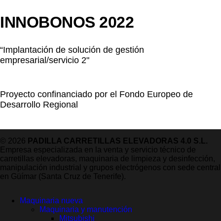
INNOBONOS 2022
“Implantación de solución de gestión
empresarial/servicio 2"
Proyecto confinanciado por el Fondo Europeo de
Desarrollo Regional
© 2026
PADILLA CARRETILLAS ELEVADORAS 4.0 S.L.
Empresa especializada en la venta y servicio técnico de
carretillas elevadoras, maquinaria de limpieza y desinfección,
manipulación industrial y grupos electrógenos con sede central
en Güímar (Santa Cruz de Tenerife).
Maquinaria nueva
Maquinaria y manutención
Mitsubishi