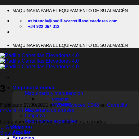
Saltar
MAQUINARIA PARA EL EQUIPAMIENTO DE SU ALMACÉN
al
contenido
asistencia@padillacarretillaselevadoras.com
+34 922 367 312
MAQUINARIA PARA EL EQUIPAMIENTO DE SU ALMACÉN
3
Maquinaria nueva
Maquinaria y manutención
Mitsubishi
Publicado
27/09/2021
en
2048 &veces; 2048
en
Carretilla
MB Forklift
Maquinaria de arrastre
retráctil BT RR180
Limpieza
Maquinarias especiales
Comentarios y Trackbacks están ahora cerrados.
Ocasión
←
Anterior
Alquiler
Siguiente
→
Servicios