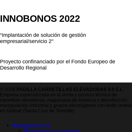
INNOBONOS 2022
“Implantación de solución de gestión
empresarial/servicio 2"
Proyecto confinanciado por el Fondo Europeo de
Desarrollo Regional
© 2026
PADILLA CARRETILLAS ELEVADORAS 4.0 S.L.
Empresa especializada en la venta y servicio técnico de
carretillas elevadoras, maquinaria de limpieza y desinfección,
manipulación industrial y grupos electrógenos con sede central
en Güímar (Santa Cruz de Tenerife).
Maquinaria nueva
Maquinaria y manutención