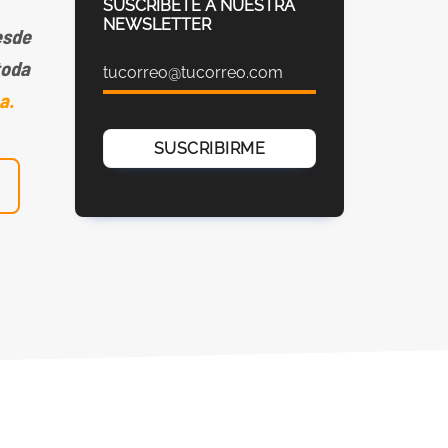
SUSCRIBETE A NUESTRA
NEWSLETTER
sde
toda
a.