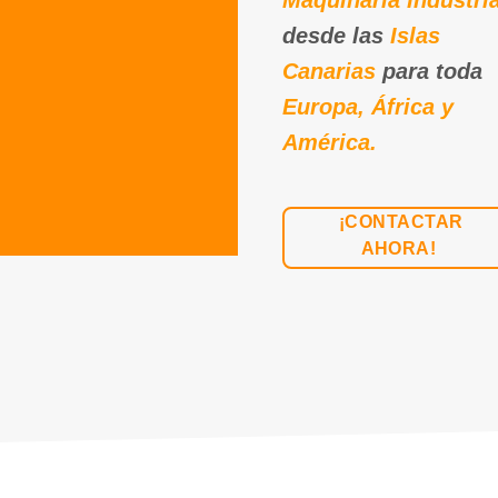
Maquinaria Industria
desde las
Islas
Canarias
para toda
Europa, África y
América.
¡CONTACTAR
AHORA!