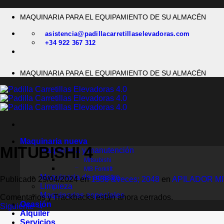
Saltar
MAQUINARIA PARA EL EQUIPAMIENTO DE SU ALMACÉN
al
contenido
asistencia@padillacarretillaselevadoras.com
+34 922 367 312
MAQUINARIA PARA EL EQUIPAMIENTO DE SU ALMACÉN
Maquinaria nueva
MITUBISHI 4
Maquinaria y manutención
Mitsubishi
MB Forklift
Maquinaria de arrastre
Publicado
29/04/2024
en
1536 &veces; 2048
en
APILADOR MI
Limpieza
Maquinarias especiales
Comentarios y Trackbacks están ahora cerrados.
Ocasión
Siguiente
→
Alquiler
Servicios