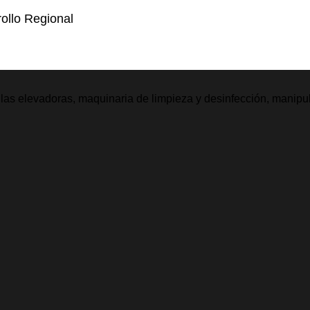
ollo Regional
illas elevadoras, maquinaria de limpieza y desinfección, manipu