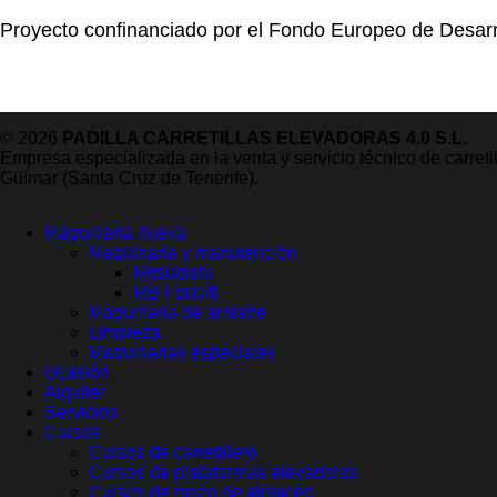
Proyecto confinanciado por el Fondo Europeo de Desarr
© 2026
PADILLA CARRETILLAS ELEVADORAS 4.0 S.L.
Empresa especializada en la venta y servicio técnico de carret
Güímar (Santa Cruz de Tenerife).
Maquinaria nueva
Maquinaria y manutención
Mitsubishi
MB Forklift
Maquinaria de arrastre
Limpieza
Maquinarias especiales
Ocasión
Alquiler
Servicios
Cursos
Cursos de carretillero
Cursos de plataformas elevadoras
Cursos de mozo de almacén