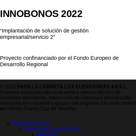
INNOBONOS 2022
“Implantación de solución de gestión
empresarial/servicio 2"
Proyecto confinanciado por el Fondo Europeo de
Desarrollo Regional
© 2026
PADILLA CARRETILLAS ELEVADORAS 4.0 S.L.
Empresa especializada en la venta y servicio técnico de
carretillas elevadoras, maquinaria de limpieza y desinfección,
manipulación industrial y grupos electrógenos con sede central
en Güímar (Santa Cruz de Tenerife).
Maquinaria nueva
Maquinaria y manutención
Mitsubishi