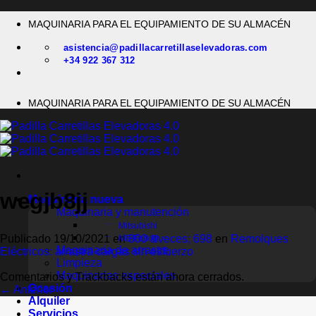
Saltar
MAQUINARIA PARA EL EQUIPAMIENTO DE SU ALMACÉN
al
contenido
asistencia@padillacarretillaselevadoras.com
+34 922 367 312
MAQUINARIA PARA EL EQUIPAMIENTO DE SU ALMACÉN
wegjb8jj
Maquinaria nueva
Maquinaria y manutención
Mitsubishi
Publicado
19/10/2021
en
800 &veces; 698
en
Remolques
MB Forklift
Maquinaria de arrastre
Eléctricos: arrastra cargas sin esfuerzo
Limpieza
Maquinarias especiales
Comentarios y Trackbacks están ahora cerrados.
Ocasión
←
Anterior
Alquiler
Servicios