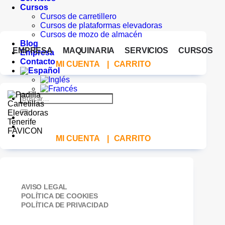
Cursos
Cursos de carretillero
Cursos de plataformas elevadoras
Cursos de mozo de almacén
Blog
EMPRESA
MAQUINARIA
SERVICIOS
CURSOS
Empresa
Contacto
MI CUENTA
|
CARRITO
Buscar
por:
MI CUENTA
|
CARRITO
AVISO LEGAL
POLÍTICA DE COOKIES
POLÍTICA DE PRIVACIDAD