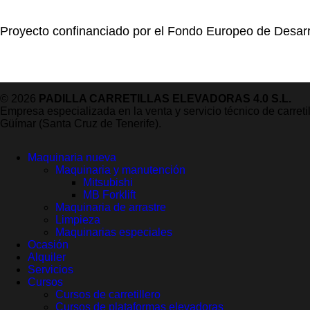
Proyecto confinanciado por el Fondo Europeo de Desarr
© 2026
PADILLA CARRETILLAS ELEVADORAS 4.0 S.L.
Empresa especializada en la venta y servicio técnico de carret
Güímar (Santa Cruz de Tenerife).
Maquinaria nueva
Maquinaria y manutención
Mitsubishi
MB Forklift
Maquinaria de arrastre
Limpieza
Maquinarias especiales
Ocasión
Alquiler
Servicios
Cursos
Cursos de carretillero
Cursos de plataformas elevadoras