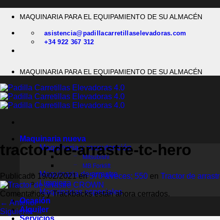
Saltar
MAQUINARIA PARA EL EQUIPAMIENTO DE SU ALMACÉN
al
contenido
asistencia@padillacarretillaselevadoras.com
+34 922 367 312
MAQUINARIA PARA EL EQUIPAMIENTO DE SU ALMACÉN
Maquinaria nueva
tractor-de-arrastre-tc-hero
Maquinaria y manutención
Mitsubishi
MB Forklift
Maquinaria de arrastre
Publicado
19/02/2021
en
570 &veces; 550
en
Tractor de arras
Limpieza
Maquinarias especiales
Comentarios y Trackbacks están ahora cerrados.
Ocasión
←
Anterior
Alquiler
Siguiente
→
Servicios