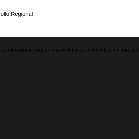
ollo Regional
illas elevadoras, maquinaria de limpieza y desinfección, manipu