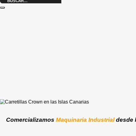
Buscar
por:
Comercializamos
Maquinaria Industrial
desde 