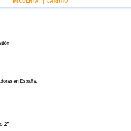
MI CUENTA
|
CARRITO
o 2"