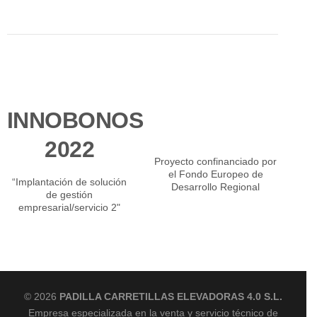
INNOBONOS
2022
Proyecto confinanciado por
el Fondo Europeo de
“Implantación de solución
Desarrollo Regional
de gestión
empresarial/servicio 2"
© 2026
PADILLA CARRETILLAS ELEVADORAS 4.0 S.L.
Empresa especializada en la venta y servicio técnico de