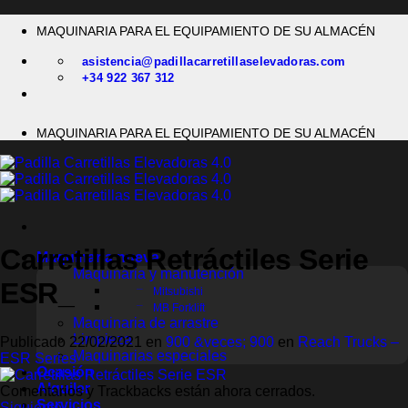
Saltar
MAQUINARIA PARA EL EQUIPAMIENTO DE SU ALMACÉN
al
contenido
asistencia@padillacarretillaselevadoras.com
+34 922 367 312
MAQUINARIA PARA EL EQUIPAMIENTO DE SU ALMACÉN
Carretillas Retráctiles Serie
Maquinaria nueva
Maquinaria y manutención
ESR_
Mitsubishi
MB Forklift
Maquinaria de arrastre
Limpieza
Publicado
22/02/2021
en
900 &veces; 900
en
Reach Trucks –
Maquinarias especiales
ESR Series
Ocasión
Alquiler
Comentarios y Trackbacks están ahora cerrados.
Servicios
Siguiente
→