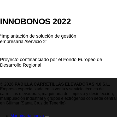
INNOBONOS 2022
“Implantación de solución de gestión
empresarial/servicio 2"
Proyecto confinanciado por el Fondo Europeo de
Desarrollo Regional
© 2026
PADILLA CARRETILLAS ELEVADORAS 4.0 S.L.
Empresa especializada en la venta y servicio técnico de
carretillas elevadoras, maquinaria de limpieza y desinfección,
manipulación industrial y grupos electrógenos con sede central
en Güímar (Santa Cruz de Tenerife).
Maquinaria nueva