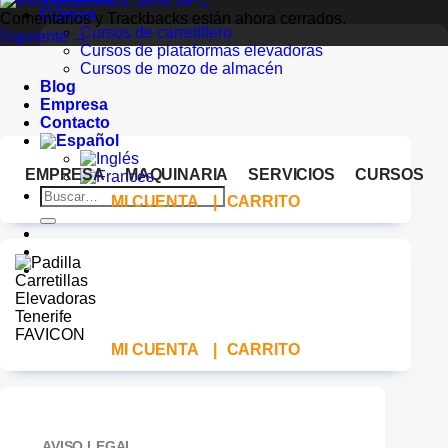
Cursos
Comentarios y Trackbacks están ahora cerrados.
Cursos de carretillero
Siguiente
→
Cursos de plataformas elevadoras
Cursos de mozo de almacén
Blog
Empresa
Contacto
EMPRESA
MAQUINARIA
SERVICIOS
CURSOS
Buscar
MI CUENTA
|
CARRITO
por:
MI CUENTA
|
CARRITO
AVISO LEGAL