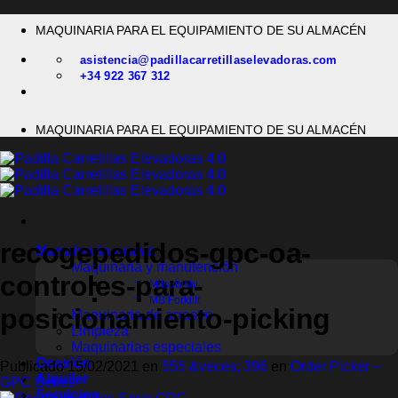
Saltar
MAQUINARIA PARA EL EQUIPAMIENTO DE SU ALMACÉN
al
contenido
asistencia@padillacarretillaselevadoras.com
+34 922 367 312
MAQUINARIA PARA EL EQUIPAMIENTO DE SU ALMACÉN
recogepedidos-gpc-oa-
Maquinaria nueva
Maquinaria y manutención
controles-para-
Mitsubishi
MB Forklift
posicionamiento-picking
Maquinaria de arrastre
Limpieza
Maquinarias especiales
Ocasión
Publicado
15/02/2021
en
555 &veces; 396
en
Order Picker –
Alquiler
GPC Series
Servicios