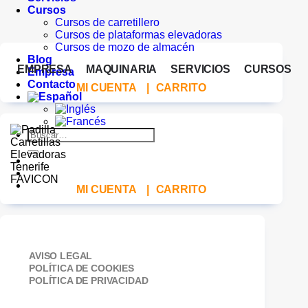
Cursos
Cursos de carretillero
Cursos de plataformas elevadoras
Cursos de mozo de almacén
Blog
EMPRESA
MAQUINARIA
SERVICIOS
CURSOS
Empresa
Contacto
MI CUENTA
|
CARRITO
Buscar
por:
MI CUENTA
|
CARRITO
AVISO LEGAL
POLÍTICA DE COOKIES
POLÍTICA DE PRIVACIDAD