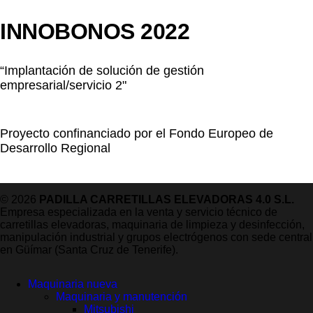
INNOBONOS 2022
“Implantación de solución de gestión
empresarial/servicio 2"
Proyecto confinanciado por el Fondo Europeo de
Desarrollo Regional
© 2026
PADILLA CARRETILLAS ELEVADORAS 4.0 S.L.
Empresa especializada en la venta y servicio técnico de
carretillas elevadoras, maquinaria de limpieza y desinfección,
manipulación industrial y grupos electrógenos con sede central
en Güímar (Santa Cruz de Tenerife).
Maquinaria nueva
Maquinaria y manutención
Mitsubishi