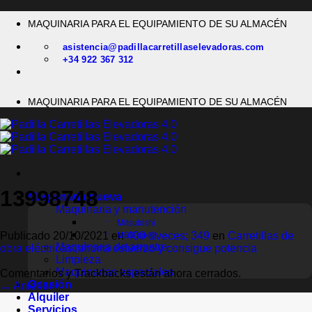
Saltar
MAQUINARIA PARA EL EQUIPAMIENTO DE SU ALMACÉN
al
contenido
asistencia@padillacarretillaselevadoras.com
+34 922 367 312
MAQUINARIA PARA EL EQUIPAMIENTO DE SU ALMACÉN
13998748
Maquinaria nueva
Maquinaria y manutención
Mitsubishi
Publicado
20/10/2021
en
400 &veces; 349
en
Carretillas de
MB Forklift
Maquinaria de arrastre
obra eléctricas: ahorra esfuerzo y consigue potencia
Limpieza
Maquinarias especiales
Comentarios y Trackbacks están ahora cerrados.
Ocasión
←
Anterior
Alquiler
Servicios