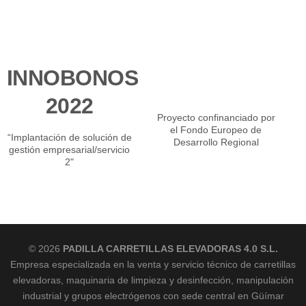
INNOBONOS
2022
Proyecto confinanciado por
el Fondo Europeo de
“Implantación de solución de
Desarrollo Regional
gestión empresarial/servicio
2"
© 2026
PADILLA CARRETILLAS ELEVADORAS 4.0 S.L.
Empresa especializada en la venta y servicio técnico de carretillas
elevadoras, maquinaria de limpieza y desinfección, manipulación
industrial y grupos electrógenos con sede central en Güímar