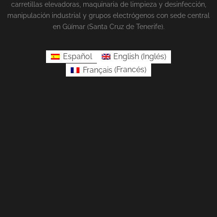
carretillas elevadoras, maquinaria de limpieza y desinfección,
manipulación industrial y grupos electrógenos con sede central
en Güímar (Santa Cruz de Tenerife).
Inglés
Español
English
(
)
Francés
Français
(
)