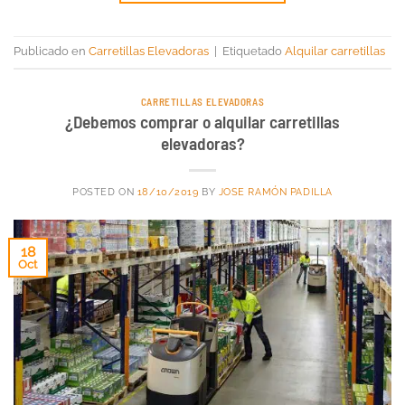
Publicado en
Carretillas Elevadoras
|
Etiquetado
Alquilar carretillas
CARRETILLAS ELEVADORAS
¿Debemos comprar o alquilar carretillas
elevadoras?
POSTED ON
18/10/2019
BY
JOSE RAMÓN PADILLA
18
Oct