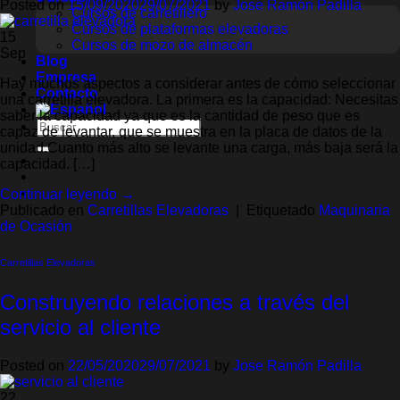
Posted on
15/09/2020
29/07/2021
by
Jose Ramón Padilla
Cursos de carretillero
Cursos de plataformas elevadoras
15
Cursos de mozo de almacén
Sep
Blog
Empresa
Hay muchos aspectos a considerar antes de cómo seleccionar
Contacto
una carretilla elevadora. La primera es la capacidad: Necesitas
saber la capacidad ya que es la cantidad de peso que es
Buscar
capaz de levantar, que se muestra en la placa de datos de la
por:
unidad.Cuanto más alto se levante una carga, más baja será la
capacidad. […]
Continuar leyendo
→
Publicado en
Carretillas Elevadoras
|
Etiquetado
Maquinaria
de Ocasión
Carretillas Elevadoras
Construyendo relaciones a través del
servicio al cliente
Posted on
22/05/2020
29/07/2021
by
Jose Ramón Padilla
22