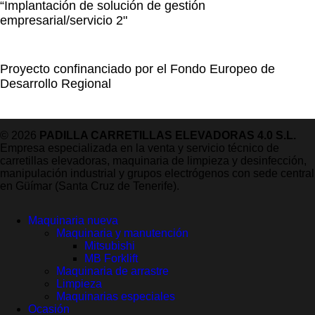
“Implantación de solución de gestión
empresarial/servicio 2"
Proyecto confinanciado por el Fondo Europeo de
Desarrollo Regional
© 2026
PADILLA CARRETILLAS ELEVADORAS 4.0 S.L.
Empresa especializada en la venta y servicio técnico de
carretillas elevadoras, maquinaria de limpieza y desinfección,
manipulación industrial y grupos electrógenos con sede central
en Güímar (Santa Cruz de Tenerife).
Maquinaria nueva
Maquinaria y manutención
Mitsubishi
MB Forklift
Maquinaria de arrastre
Limpieza
Maquinarias especiales
Ocasión