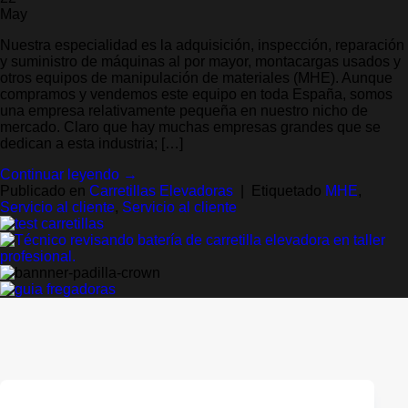
May
Nuestra especialidad es la adquisición, inspección, reparación
y suministro de máquinas al por mayor, montacargas usados y
otros equipos de manipulación de materiales (MHE). Aunque
compramos y vendemos este equipo en toda España, somos
una empresa relativamente pequeña en nuestro nicho de
mercado. Claro que hay muchas empresas grandes que se
dedican a esta industria; […]
Continuar leyendo
→
Publicado en
Carretillas Elevadoras
|
Etiquetado
MHE
,
Servicio al cliente
,
Servicio al cliente