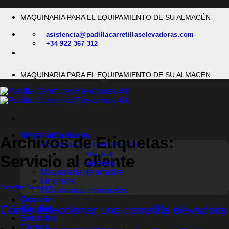
Saltar
MAQUINARIA PARA EL EQUIPAMIENTO DE SU ALMACÉN
al
contenido
asistencia@padillacarretillaselevadoras.com
+34 922 367 312
MAQUINARIA PARA EL EQUIPAMIENTO DE SU ALMACÉN
Maquinaria nueva
Archivos de Etiquetas:
Maquinaria y manutención
Mitsubishi
Servicio al cliente
MB Forklift
Maquinaria de arrastre
Limpieza
Carretillas Elevadoras
Maquinarias especiales
Ocasión
Cómo seleccionar una carretilla elevadora
Alquiler
Servicios
Cursos