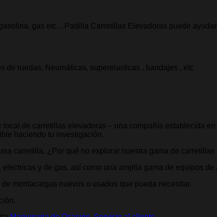
 gasolina, gas etc…Padilla Carretillas Elevadoras puede ayudar
s de ruedas. Neumáticas, superelasticas , bandajes , etc
 local de carretillas elevadoras – una compañía establecida en
ible haciendo tu investigación.
na carretilla, ¿Por qué no explorar nuestra gama de carretilla
 electricas y de gas, así como una amplia gama de equipos de 
s de montacargas nuevos o usados que pueda necesitar.
ción.
ada
Maquinaria de Ocasión
,
Servicio al cliente
.