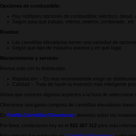
Opciones de combustible:
Hay múltiples opciones de combustible; eléctrico, diesel,
Según para que trabajo, interior, exterior, combinado , etc
Ruedas:
Las carretillas elevadoras tienen una variedad de opcione
Según que tipo de máquina usemos y en qué lugar
Mantenimiento y servicio:
Revisa esto con tu distribuidor.
Reputación: – Es muy recomendable elegir un distribuidor
Calidad: – Trata de hacer la inversión más inteligente pos
Ahora que conoces algunos aspectos a la hora de seleccionar u
Ofrecemos una gama completa de carretillas elevadoras diesel,
En
Padilla Carretillas Elevadoras
, tenemos todos los modelo
Por favor, contáctanos hoy en el
922 367 312
para más informa
Esta entrada fue publicada en
Carretillas Elevadoras
y etiquet