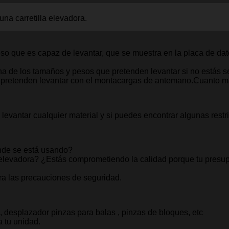
na carretilla elevadora.
so que es capaz de levantar, que se muestra en la placa de da
 de los tamaños y pesos que pretenden levantar si no estás seg
 pretenden levantar con el montacargas de antemano.Cuanto má
 levantar cualquier material y si puedes encontrar algunas restri
ónde se está usando?
a elevadora? ¿Estás comprometiendo la calidad porque tu presu
ra las precauciones de seguridad.
, desplazador pinzas para balas , pinzas de bloques, etc
a tu unidad.