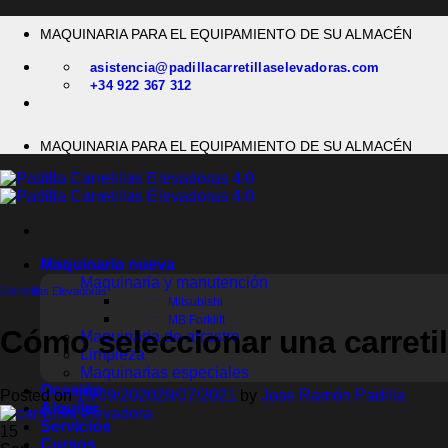
Saltar
MAQUINARIA PARA EL EQUIPAMIENTO DE SU ALMACÉN
al
contenido
asistencia@padillacarretillaselevadoras.com
+34 922 367 312
MAQUINARIA PARA EL EQUIPAMIENTO DE SU ALMACÉN
Maquinaria nueva
Maquinaria y manutención
Carretillas Elevadoras
Mitsubishi
MB Forklift
Cómo seleccionar una carretil
Maquinaria de arrastre
Limpieza
Maquinarias especiales
Ocasión
Posted on
15/09/2020
29/07/2021
by
Jose Ramón Padilla
Alquiler
Servicios
15
Cursos