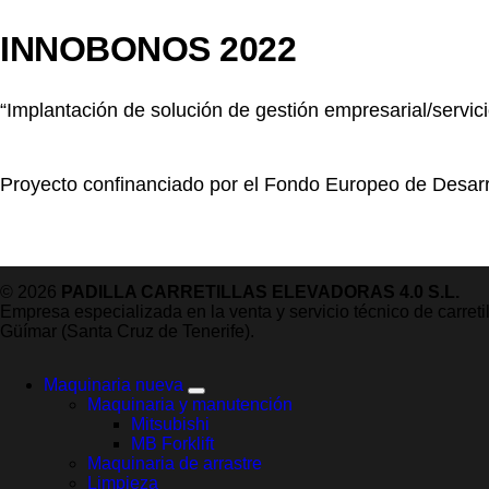
INNOBONOS 2022
“Implantación de solución de gestión empresarial/servici
Proyecto confinanciado por el Fondo Europeo de Desarr
© 2026
PADILLA CARRETILLAS ELEVADORAS 4.0 S.L.
Empresa especializada en la venta y servicio técnico de carret
Güímar (Santa Cruz de Tenerife).
Maquinaria nueva
Maquinaria y manutención
Mitsubishi
MB Forklift
Maquinaria de arrastre
Limpieza