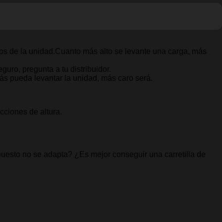
tos de la unidad.Cuanto más alto se levante una carga, más
uro, pregunta a tu distribuidor.
s pueda levantar la unidad, más caro será.
cciones de altura.
puesto no se adapta? ¿Es mejor conseguir una carretilla de