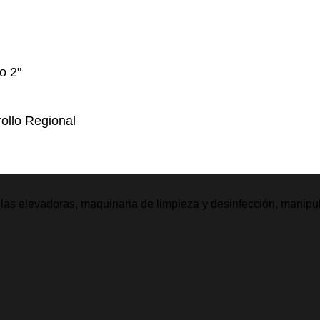
o 2"
ollo Regional
illas elevadoras, maquinaria de limpieza y desinfección, manipu