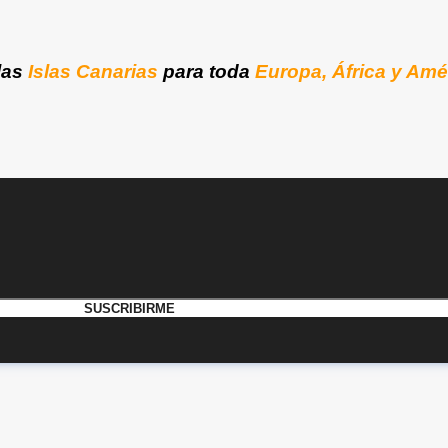
las
Islas Canarias
para toda
Europa, África y Amé