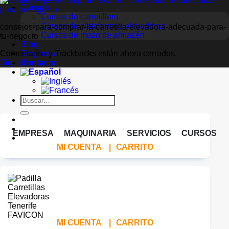
Cursos
Cursos de carretillero
Cursos de plataformas elevadoras
consejos-para-comprar-la-carretilla-elevadora-adecuada-para-
Cursos de mozo de almacén
tu-negocio
Blog
Empresa
Comentarios y Trackbacks están ahora cerrados.
Contacto
Siguiente
→
Buscar
por:
EMPRESA
MAQUINARIA
SERVICIOS
CURSOS
MI CUENTA
|
CARRITO
MI CUENTA
|
CARRITO