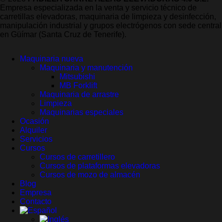
Empresa especializada en la venta y servicio técnico de
carretillas elevadoras, maquinaria de limpieza y desinfección,
manipulación industrial y grupos electrógenos con sede central
en Güímar (Santa Cruz de Tenerife).
Maquinaria nueva
Maquinaria y manutención
Mitsubishi
MB Forklift
Maquinaria de arrastre
Limpieza
Maquinarias especiales
Ocasión
Alquiler
Servicios
Cursos
Cursos de carretillero
Cursos de plataformas elevadoras
Cursos de mozo de almacén
Blog
Empresa
Contacto