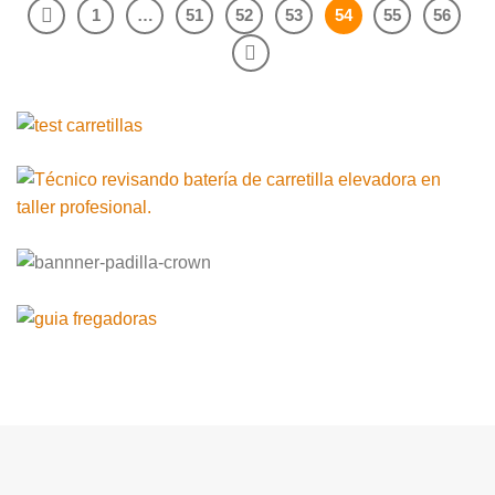
1
…
51
52
53
54
55
56