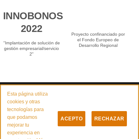
INNOBONOS
2022
Proyecto confinanciado por
el Fondo Europeo de
“Implantación de solución de
Desarrollo Regional
gestión empresarial/servicio
2"
© 2026
PADILLA CARRETILLAS ELEVADORAS 4.0 S.L.
Esta página utiliza
Empresa especializada en la venta y servicio técnico de carretillas
cookies y otras
elevadoras, maquinaria de limpieza y desinfección, manipulación
tecnologías para
industrial y grupos electrógenos con sede central en Güímar
que podamos
ACEPTO
RECHAZAR
(Santa Cruz de Tenerife).
mejorar tu
experiencia en